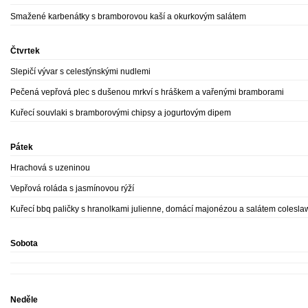
Smažené karbenátky s bramborovou kaší a okurkovým salátem
Čtvrtek
Slepičí vývar s celestýnskými nudlemi
Pečená vepřová plec s dušenou mrkví s hráškem a vařenými bramborami
Kuřecí souvlaki s bramborovými chipsy a jogurtovým dipem
Pátek
Hrachová s uzeninou
Vepřová roláda s jasmínovou rýží
Kuřecí bbq paličky s hranolkami julienne, domácí majonézou a salátem colesla
Sobota
Neděle