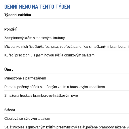
DENNÍ MENU NA TENTO TÝDEN
Týdenní nabídka
Pondělí
Žampionový krém s toastovými krutony
Mix banketních řízečků/kuřecí prsa, vepřová panenka/ s mačkanými brambora
Kuřecí prso z grilu s jasmínovou rýží a okurkovým salátem
Útery
Minestrone s parmezánem
Pomalu pečený bůček s dušeným zelím a houskovým knedlíkem
Smažená treska s bramborovo-hráškovým pyré
Středa
Cibulová se sýrovým toastem
Salát nicoise s grilovaným krůtím prsem/listový salát,pečené brambory,sázené 