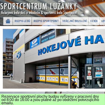
ROZPIS LEDŮ
ROZPIS SPORTPOINT
VEŘEJNÉ BRUSLENÍ
CENÍK
UB
Previous
Rezervace sportovní plochy budou vyřízeny v pracovní dny
od 8:00 do 16:00 a jsou platné až po obdržení potvrzujícího
emailu.