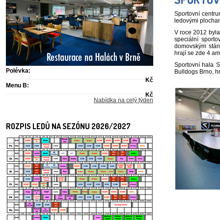
Sportovní centru
ledovými plocham
V roce 2012 byla 
speciální sport
domovským stánk
hrají se zde 4 am
Sportovní hala S
Polévka:
Bulldogs Brno, hr
Kč
Menu B:
Kč
Nabídka na celý týden
ROZPIS LEDŮ NA SEZÓNU 2026/2027